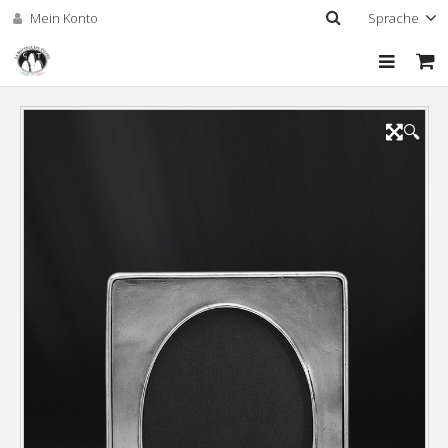
Mein Konto
Sprache
Home
🔍
Das Unternehmen
Shop
Oberflächen und
Individuelle Gravuren