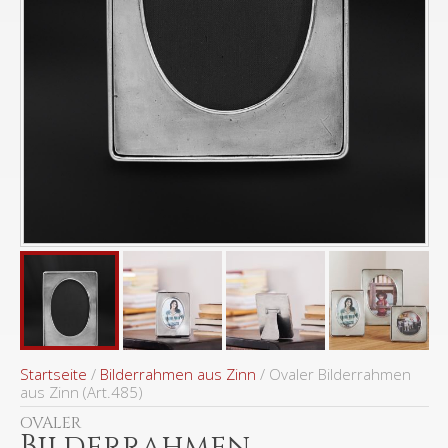
Startseite
/
Bilderrahmen aus Zinn
/ Ovaler Bilderrahmen
aus Zinn (Art.485)
OVALER
Bilderrahmen