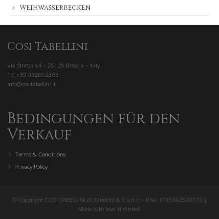
Weihwasserbecken
Cosi Tabellini
Via Stretta 44 – 25128 Brescia – Italy
Tel +39 032002363
info@cositabellini.it
Bedingungen für den
Verkauf
Terms & Conditions
Privacy Policy
© Copyright COSI TABELLINI di Tabellini & C s.n.c. – P.Iva IT03342520172 |
Made with love in Virthell