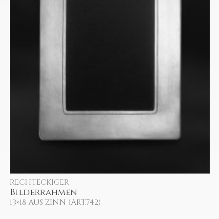
RECHTECKIGER
Bilderrahmen
13×18 AUS ZINN (ART.742)