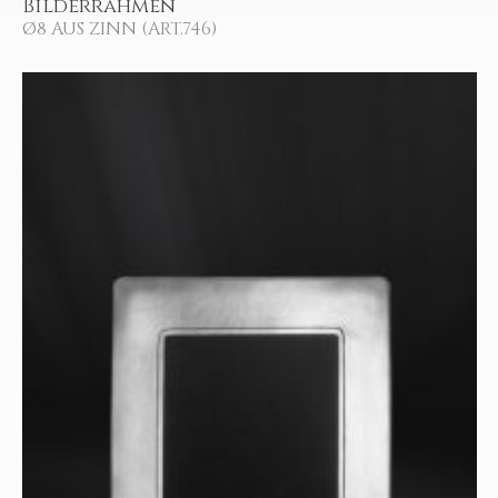
Bilderrahmen
Ø8 AUS ZINN (ART.746)