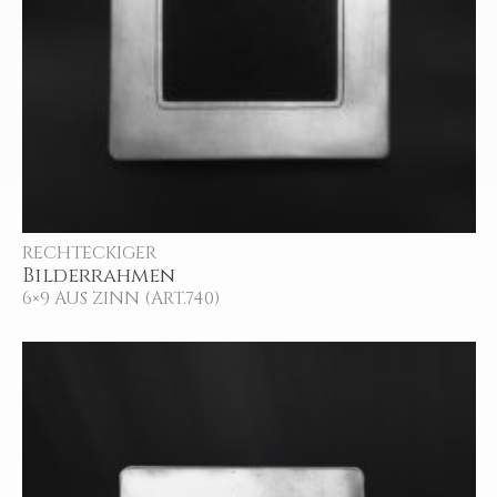
RECHTECKIGER
Bilderrahmen
6×9 AUS ZINN (ART.740)