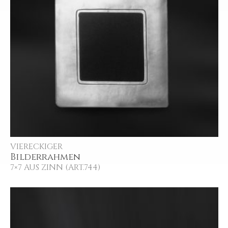
VIERECKIGER
Bilderrahmen
7×7 AUS ZINN (ART.744)