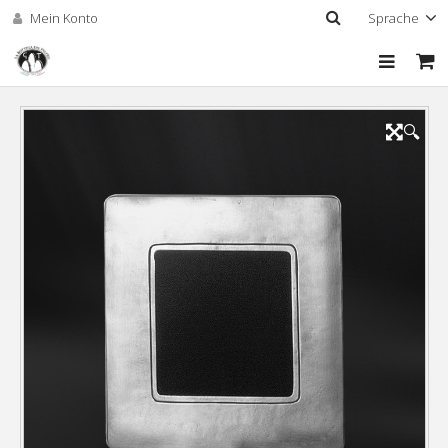
Mein Konto
Sprache
Home
🔍
Das Unternehmen
Shop
Oberflächen und
Individuelle Gravuren