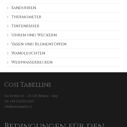
Sanduhren
Thermometer
Tintenfässer
Uhren und Weckern
Vasen und Blumentöpfen
Wandleuchten
Weihwasserbecken
Cosi Tabellini
Via Stretta 44 – 25128 Brescia – Italy
Tel +39 032002363
info@cositabellini.it
Bedingungen für den