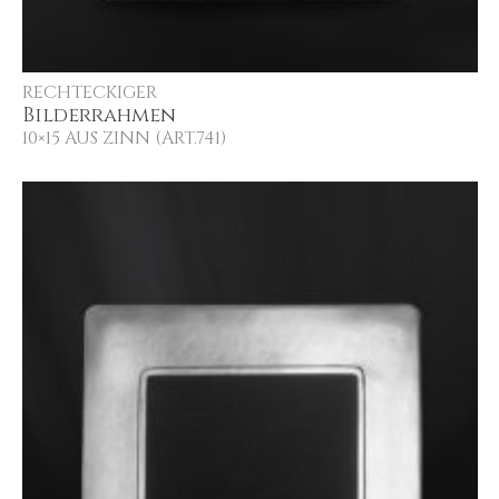
RECHTECKIGER
Bilderrahmen
10×15 AUS ZINN (ART.741)