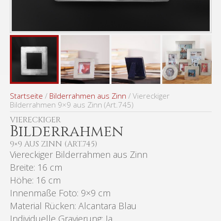
Startseite
/
Bilderrahmen aus Zinn
/ Viereckiger
Bilderrahmen 9×9 aus Zinn (Art.745)
VIERECKIGER
Bilderrahmen
9×9 AUS ZINN (ART.745)
Viereckiger Bilderrahmen aus Zinn
Breite: 16 cm
Höhe: 16 cm
Innenmaße Foto: 9×9 cm
Material Rücken: Alcantara Blau
Individuelle Gravierung: Ja