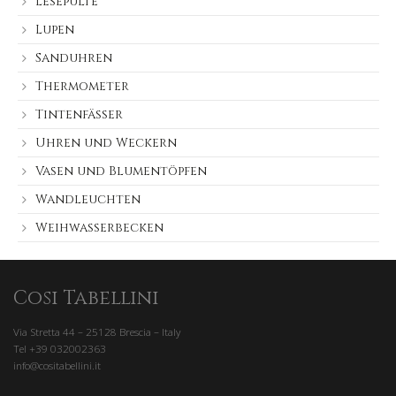
Lesepulte
Lupen
Sanduhren
Thermometer
Tintenfässer
Uhren und Weckern
Vasen und Blumentöpfen
Wandleuchten
Weihwasserbecken
Cosi Tabellini
Via Stretta 44 – 25128 Brescia – Italy
Tel +39 032002363
info@cositabellini.it