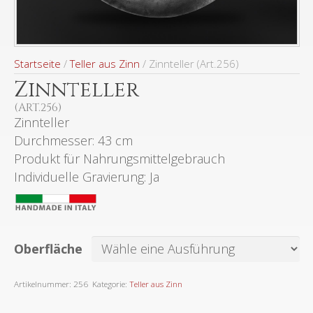
Startseite
/
Teller aus Zinn
/ Zinnteller (Art.256)
Zinnteller
(ART.256)
Zinnteller
Durchmesser: 43 cm
Produkt für Nahrungsmittelgebrauch
Individuelle Gravierung: Ja
Oberfläche
Artikelnummer:
256
Kategorie:
Teller aus Zinn