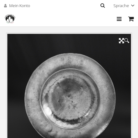
Mein Konto
Sprache
Home
🔍
Das Unternehmen
Shop
Oberflächen und
Individuelle Gravuren